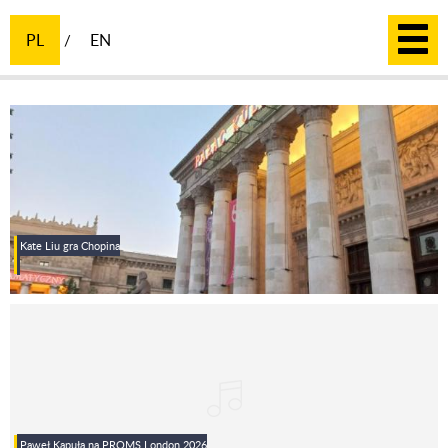
PL
EN
Kate Liu gra Chopina
Paweł Kapuła na PROMS London 2026